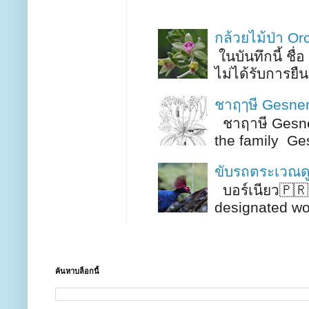
กล้วยไม้ป่า O
ในบันทึกนี้ ชื่
ไม่ได้รับการยื
ชาฤๅษี Gesner
ชาฤาษี Gesner
the family Gesn
ขับรถตระเวณดู
บอร์เนียว🇵🇷
designated wor
ค้นหาบล็อกนี้