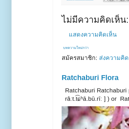
ไม่มีความคิดเห็น:
แสดงความคิดเห็น
บทความใหม่กว่า
สมัครสมาชิก:
ส่งความคิด
Ratchaburi Flora
Ratchaburi Ratchaburi p
râːt.t͡ɕʰā.bū.rīː ] ) or 