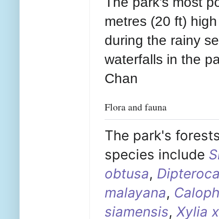
The park's most pop
metres (20
ft)
high
during the rainy 
waterfalls in the 
Chan
Flora and fauna
The park's forest
species include
S
obtusa
,
Dipteroca
malayana
,
Caloph
siamensis
,
Xylia 