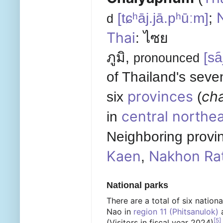
[
tɕʰāj.jā.pʰūːm
]
;
d
Thai
:
ไซย
ภูมิ
,
[
sa
pronounced
of Thailand's seve
provinces
ch
six
(
central northe
in
Neighboring provin
Kaen
Nakhon Ra
,
National parks
There are a total of six nation
Nao in
region 11 (Phitsanulok)
[
5
]
(Visitors in fiscal year 2024)