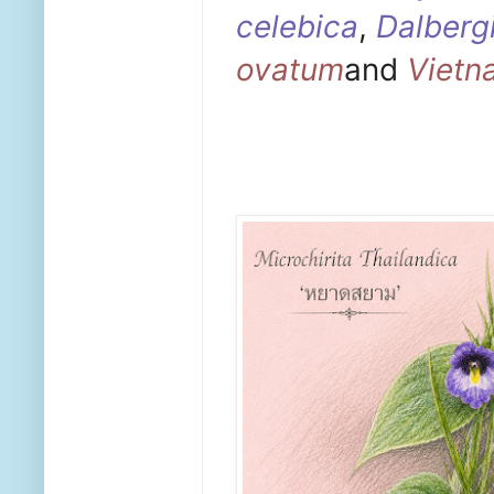
celebica
,
Dalbergi
ovatum
and
Vietn